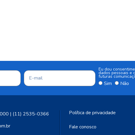
Eu dou consentime
dados pessoais e c
futuras comunicaç
Sim
Não
Política de privacidade
000 | (11) 2535-0366
om.br
Fale conosco