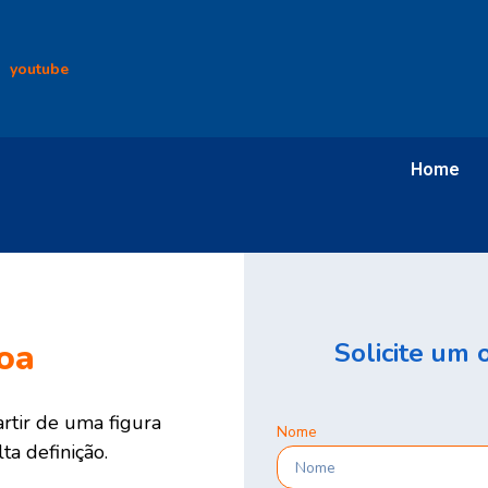
youtube
Home
oa
Solicite um
rtir de uma figura
Nome
a definição.