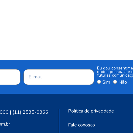
Eu dou consentime
dados pessoais e c
futuras comunicaç
Sim
Não
Política de privacidade
000 | (11) 2535-0366
om.br
Fale conosco