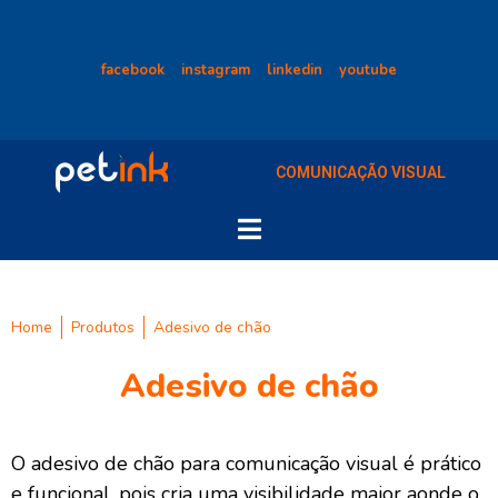
facebook
instagram
linkedin
youtube
COMUNICAÇÃO VISUAL
Home
Produtos
Adesivo de chão
Adesivo de chão
O adesivo de chão para comunicação visual é prático
e funcional, pois cria uma visibilidade maior aonde o