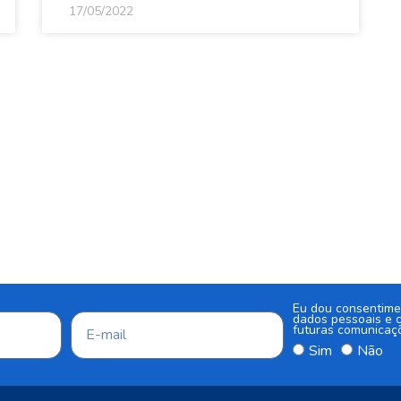
17/05/2022
Eu dou consentime
dados pessoais e c
futuras comunicaç
Sim
Não