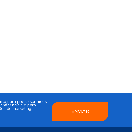
nto para processar meus
onfidenciais e para
ões de marketing.
ENVIAR