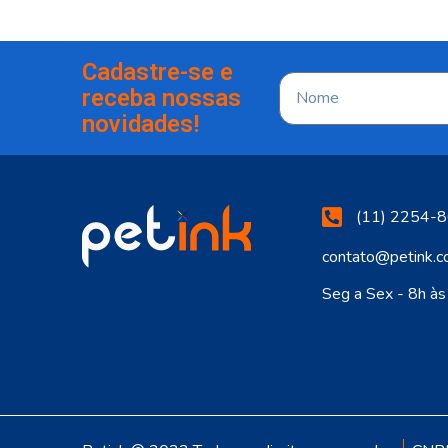
Cadastre-se e
receba nossas
novidades!
(11) 2254-8
contato@petink.c
Seg a Sex - 8h à