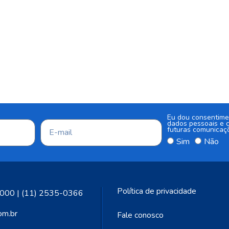
Eu dou consentime
dados pessoais e c
futuras comunicaç
Sim
Não
Política de privacidade
000 | (11) 2535-0366
om.br
Fale conosco