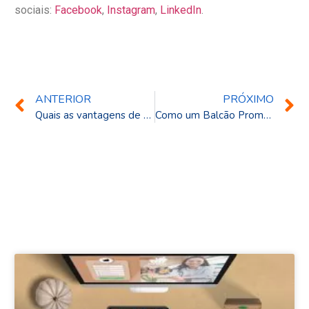
sociais:
Facebook
,
Instagram
,
LinkedIn
.
ANTERIOR
PRÓXIMO
Quais as vantagens de se optar por um Totem Elíptico Automontável para seu evento ou para o ponto de venda?
Como um Balcão Promocional pode fazer a diferença em um stand de evento?