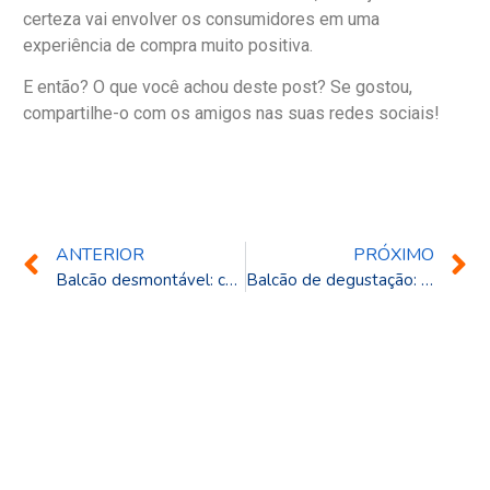
certeza vai envolver os consumidores em uma
experiência de compra muito positiva.
E então? O que você achou deste post? Se gostou,
compartilhe-o com os amigos nas suas redes sociais!
ANTERIOR
PRÓXIMO
Balcão desmontável: como agilizar a montagem de seu stand
Balcão de degustação: use e dê um gostinho para seu cliente