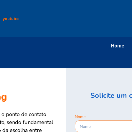
youtube
Home
ng
Solicite um
 o ponto de contato
Nome
uto, sendo fundamental
 da escolha entre