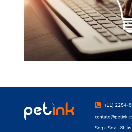
(11) 2254-8
contato@petink.c
Seg a Sex - 8h à