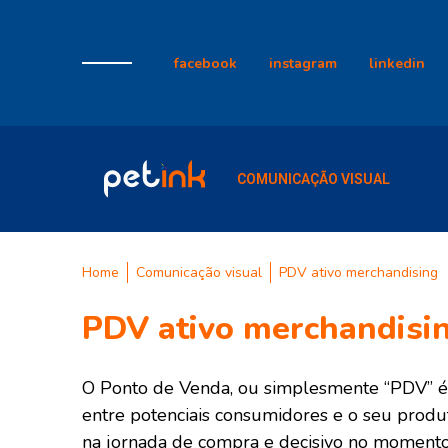
facebook
instagram
linkedin
COMUNICAÇÃO VISUAL
Home
Comunicação visual
PDV ativo merchandising
PDV ativo merchandisi
O Ponto de Venda, ou simplesmente “PDV” é
entre potenciais consumidores e o seu prod
na jornada de compra e decisivo no momento