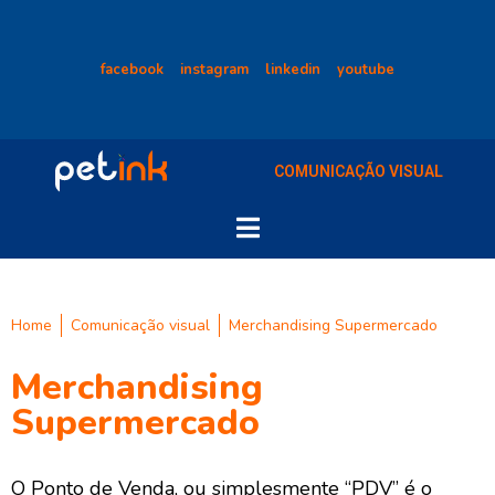
facebook
instagram
linkedin
youtube
COMUNICAÇÃO VISUAL
Home
Comunicação visual
Merchandising Supermercado
Merchandising
Supermercado
O Ponto de Venda, ou simplesmente “PDV” é o